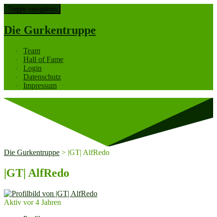
Toggle navigation
Die Gurkentruppe
Team
Hall of Fame
Login
Datenschutz
Impressum
Die Gurkentruppe
>
|GT| AlfRedo
|GT| AlfRedo
Aktiv vor 4 Jahren