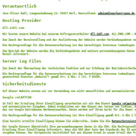
Verantwortlich
Jens Oliver Kahl, Langenwiedenweg 23, 59457 Werl, Deutschland,
admin@diegurkentruppe.de
,
Hosting Provider
All-inkl.com
Wir hosten unsere Website bei unserem Auftragsverarbeiter
All-inkl.com
, ALL-INKL.COM – N
Zum Zweck der Bereitstellung und der Auslieferung der Website werden Verbindungsdaten ve
Die Rechtsgrundlage für die Datenverarbeitung ist das berechtigte Interesse (unbedingte 
Zum Betrieb der Website werden die Verbindungsdaten und weitere personenbezogenen Daten 
Detail informiert.
Server Log Files
Zum Zweck der Überwachung der technischen Funktion und zur Erhöhung der Betriebssicherhe
Die Rechtsgrundlage für die Datenverarbeitung ist das berechtigte Interesse (unbedingte 
gewünschten Dienstes „Website“) gemäß Art. 6 Abs. 1 lit. f DSGVO.
Sicherheitsdienste
Auf dieser Website nutzen wir zur Vermeidung von nicht menschlichen und automatisierten 
Google reCAPTCHA
Im Fall der Erteilung Ihrer Einwilligung verarbeiten wir mit dem Dienst
Google reCaptcha
und automatisierter Eingaben. Dabei ermöglichen wir dem Dienst das Setzen von Cookies, d
des von Google betriebenen Werbenetzwerkes. Daten werden auf Ihrem Gerät für die Dauer v
Die Rechtsgrundlage für die Datenverarbeitung ist Ihre Einwilligung gemäß Art. 6 Abs 1 l
Eine bereits erteilte Einwilligung können Sie widerrufen, indem Sie die
Datenschutzeinst
Der Google Konzern übermittelt Ihre personenbezogenen Daten in die USA. Die Rechtsgrundl
Erteilung Ihrer Einwilligung informiert, dass die USA über kein den Standards der EU ent
vorgehen können. Der Europäische Gerichtshof hat aus diesem Grund in einem Urteil den fr