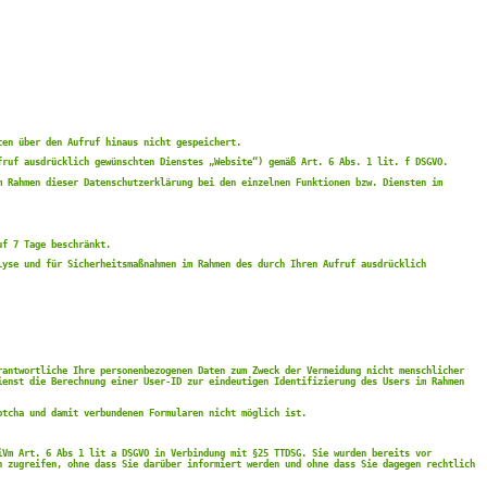
ten über den Aufruf hinaus nicht gespeichert.
fruf ausdrücklich gewünschten Dienstes „Website“) gemäß Art. 6 Abs. 1 lit. f DSGVO.
m Rahmen dieser Datenschutzerklärung bei den einzelnen Funktionen bzw. Diensten im
uf 7 Tage beschränkt.
lyse und für Sicherheitsmaßnahmen im Rahmen des durch Ihren Aufruf ausdrücklich
rantwortliche Ihre personenbezogenen Daten zum Zweck der Vermeidung nicht menschlicher
ienst die Berechnung einer User-ID zur eindeutigen Identifizierung des Users im Rahmen
ptcha und damit verbundenen Formularen nicht möglich ist.
iVm Art. 6 Abs 1 lit a DSGVO in Verbindung mit §25 TTDSG. Sie wurden bereits vor
n zugreifen, ohne dass Sie darüber informiert werden und ohne dass Sie dagegen rechtlich