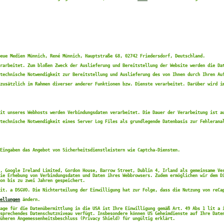
eue Medien Münnich, René Münnich, Hauptstraße 68, 02742 Friedersdorf, Deutschland.
rarbeitet. Zum bloßen Zweck der Auslieferung und Bereitstellung der Website werden die Da
technische Notwendigkeit zur Bereitstellung und Auslieferung des von Ihnen durch Ihren Au
zusätzlich im Rahmen diverser anderer Funktionen bzw. Dienste verarbeitet. Darüber wird i
it unseres Webhosts werden Verbindungsdaten verarbeitet. Die Dauer der Verarbeitung ist a
technische Notwendigkeit eines Server Log Files als grundlegende Datenbasis zur Fehlerana
Eingaben das Angebot von Sicherheitsdienstleistern wie Captcha-Diensten.
, Google Ireland Limited, Gordon House, Barrow Street, Dublin 4, Irland als gemeinsame Ve
ie Erhebung von Verbindungsdaten und Daten ihres Webbrowsers. Zudem ermöglichen wir dem D
on bis zu zwei Jahren gespeichert.
it. a DSGVO. Die Nichterteilung der Einwilligung hat zur Folge, dass die Nutzung von reCa
ellungen
ändern.
age für die Datenübermittlung in die USA ist Ihre Einwilligung gemäß Art. 49 Abs 1 lit a 
sprechendes Datenschutzniveau verfügt. Insbesondere können US Geheimdienste auf Ihre Date
üheren Angemessenheitsbeschluss (Privacy Shield) für ungültig erklärt.