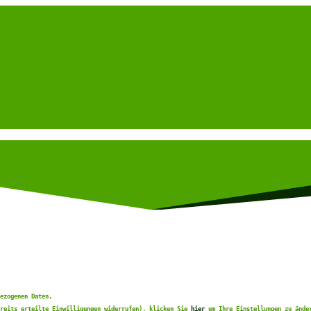
ezogenen Daten.
ereits erteilte Einwilligungen widerrufen), klicken Sie
hier
um Ihre Einstellungen zu ände