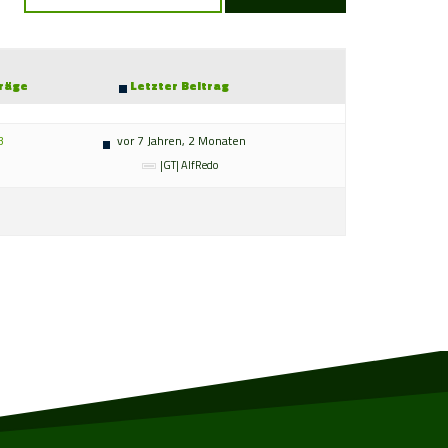
träge
Letzter Beitrag
3
vor 7 Jahren, 2 Monaten
|GT| AlfRedo