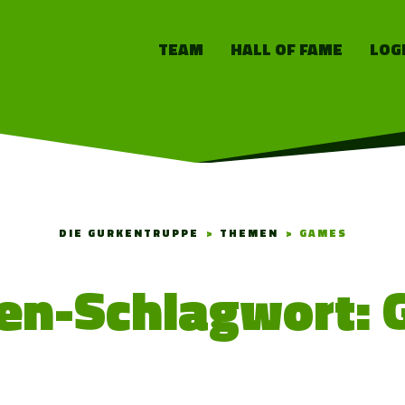
TEAM
HALL OF FAME
LOG
DIE GURKENTRUPPE
>
THEMEN
>
GAMES
n-Schlagwort: