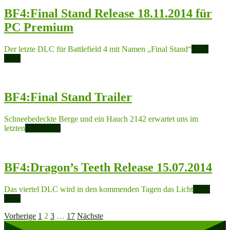
BF4:Final Stand Release 18.11.2014 für
PC Premium
Der letzte DLC für Battlefield 4 mit Namen „Final Stand“
Read
more
BF4:Final Stand Trailer
Schneebedeckte Berge und ein Hauch 2142 erwartet uns im
letzten
Read more
BF4:Dragon’s Teeth Release 15.07.2014
Das viertel DLC wird in den kommenden Tagen das Licht
Read
more
Seitennummerierung
Vorherige
1
2
3
…
17
Nächste