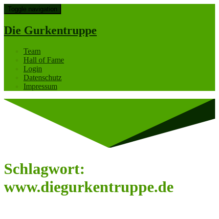
Toggle navigation
Die Gurkentruppe
Team
Hall of Fame
Login
Datenschutz
Impressum
Schlagwort:
www.diegurkentruppe.de