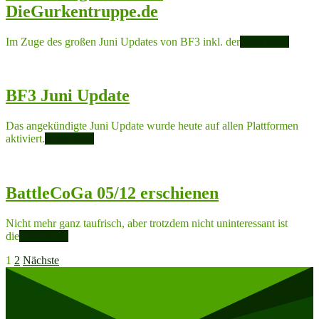
DieGurkentruppe.de
Im Zuge des großen Juni Updates von BF3 inkl. der
Read more
BF3 Juni Update
Das angekündigte Juni Update wurde heute auf allen Plattformen
aktiviert.
Read more
BattleCoGa 05/12 erschienen
Nicht mehr ganz taufrisch, aber trotzdem nicht uninteressant ist
die
Read more
Seitennummerierung
1
2
Nächste
der
Beiträge