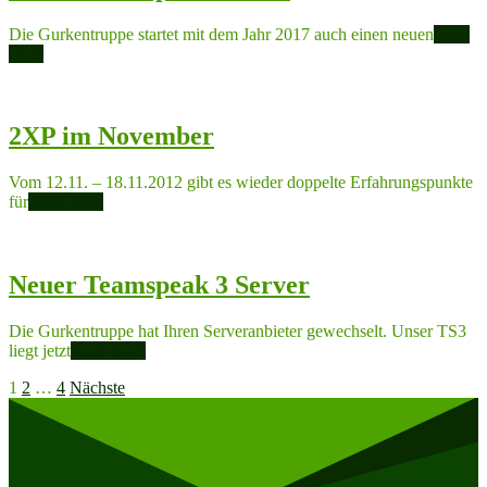
Die Gurkentruppe startet mit dem Jahr 2017 auch einen neuen
Read
more
2XP im November
Vom 12.11. – 18.11.2012 gibt es wieder doppelte Erfahrungspunkte
für
Read more
Neuer Teamspeak 3 Server
Die Gurkentruppe hat Ihren Serveranbieter gewechselt. Unser TS3
liegt jetzt
Read more
Seitennummerierung
1
2
…
4
Nächste
der
Beiträge