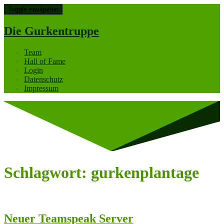
Toggle navigation
Die Gurkentruppe
Team
Hall of Fame
Login
Datenschutz
Impressum
Schlagwort:
gurkenplantage
Neuer Teamspeak Server