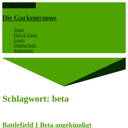
Toggle navigation
Die Gurkentruppe
Team
Hall of Fame
Login
Datenschutz
Impressum
Schlagwort:
beta
Battlefield 1 Beta angekündigt