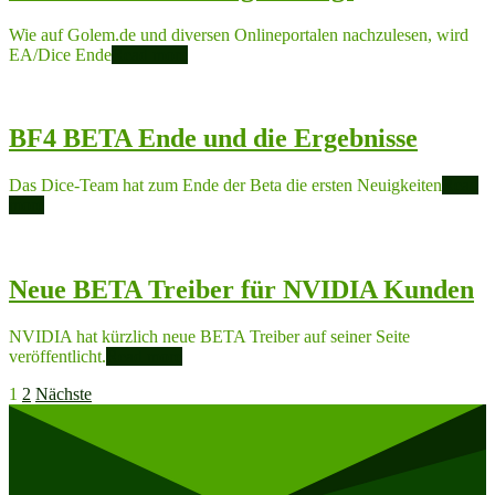
Wie auf Golem.de und diversen Onlineportalen nachzulesen, wird
EA/Dice Ende
Read more
BF4 BETA Ende und die Ergebnisse
Das Dice-Team hat zum Ende der Beta die ersten Neuigkeiten
Read
more
Neue BETA Treiber für NVIDIA Kunden
NVIDIA hat kürzlich neue BETA Treiber auf seiner Seite
veröffentlicht.
Read more
Seitennummerierung
1
2
Nächste
der
Beiträge