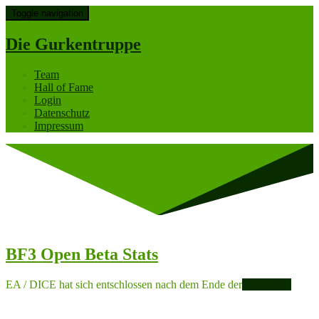
Toggle navigation
Die Gurkentruppe
Team
Hall of Fame
Login
Datenschutz
Impressum
BF3 Open Beta Stats
EA / DICE hat sich entschlossen nach dem Ende der
Read more