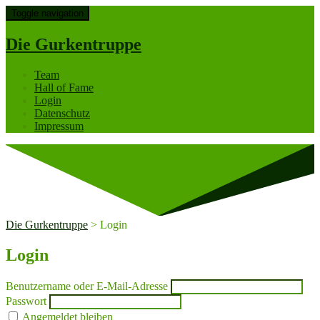
Toggle navigation
Die Gurkentruppe
Team
Hall of Fame
Login
Datenschutz
Impressum
Die Gurkentruppe
>
Login
Login
Benutzername oder E-Mail-Adresse
Passwort
Angemeldet bleiben